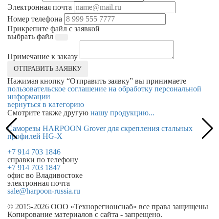
Электронная почта
Номер телефона
Прикрепите файл с заявкой
выбрать файл
Примечание к заказу
ОТПРАВИТЬ ЗАЯВКУ
Нажимая кнопку “Отправить заявку” вы принимаете
пользовательское соглашение на обработку персональной
информации
вернуться в категорию
Смотрите также другую
нашу продукцию...
Саморезы HARPOON Grover для скрепления стальных
С
профилей HG-X
п
+7 914 703 1846
справки по телефону
+7 914 703 1847
офис во Владивостоке
электронная почта
sale@harpoon-russia.ru
© 2015-2026 ООО «Технорегионснаб» все права защищены
Копирование материалов с сайта - запрещено.