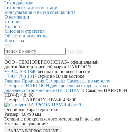
Техподдержка
Техническая документация
Консультация и выезд специалиста
О компании
История
Новости
Миссия и стратегия
Области применения
Контакты
ООО «ТЕХНОРЕГИОНСНАБ»
официальный
дистрибьютер торговой марки
HARPOON
+7 914 703 1846
бесплатно по всей России
+7 914 703 1847
Офис во Владивостоке
Главная
Продукция
Саморезы
Саморезы по металлу
Cаморезы HARPOON для кровельных тарельчатых
дюбелей, остроконечные HB-R, HВV-R
Саморез HARPOON
HВV-R 4.8×90
Саморез HARPOON HВV-R 4.8×90
Основные характеристики
Размер: 4.8×90 мм
Толщина прикрепляемого материала h: до 1 мм
Нужна консультация?
ЗАДАТЬ ВОПРОС ONLINE