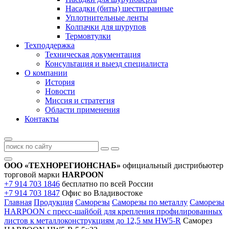
Насадки (биты) шестигранные
Уплотнительные ленты
Колпачки для шурупов
Термовтулки
Техподдержка
Техническая документация
Консультация и выезд специалиста
О компании
История
Новости
Миссия и стратегия
Области применения
Контакты
ООО «ТЕХНОРЕГИОНСНАБ»
официальный дистрибьютер
торговой марки
HARPOON
+7 914 703 1846
бесплатно по всей России
+7 914 703 1847
Офис во Владивостоке
Главная
Продукция
Саморезы
Саморезы по металлу
Саморезы
HARPOON с пресс-шайбой для крепления профилированных
листов к металлоконструкциям до 12,5 мм HW5-R
Саморез