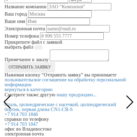
Название компании
Ваш город
Ваше имя
Электронная почта
Номер телефона
Прикрепите файл с заявкой
выбрать файл
Примечание к заказу
ОТПРАВИТЬ ЗАЯВКУ
Нажимая кнопку “Отправить заявку” вы принимаете
пользовательское соглашение на обработку персональной
информации
вернуться в категорию
Смотрите также другую
нашу продукцию...
Сталь, цилиндрические с насечкой, цилиндрический
С
бортик, первая длина CN1-CB-S
п
+7 914 703 1846
справки по телефону
+7 914 703 1847
офис во Владивостоке
электронная почта