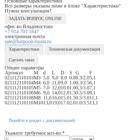
Основные характеристики
Все размеры указаны ниже в блоке "Характеристики"
Нужна консультация?
ЗАДАТЬ ВОПРОС ONLINE
офис во Владивостоке
+7 914 703 1847
электронная почта
sale@harpoon-russia.ru
Характеристики
Техническая документация
Сделать заказ
Общие параметры
Артикул
M
d
L
D
S
G
F
021112110103
M3
5,0
9,0
8.0
0.8
0.3/2.0
5,1
021112110104
M4
6,0
11,0
9.0
1.0
0.3/2.5
6,1
021112110105
M5
7,0
12,0
10.0
1.0
0.3/3.0
7,1
021112110106
M6
9,0
14,0
12.0
1.5
0.5/3.0
9,1
021112110108
M8
11,0
16,0
15.0
1.5
0.5/3.0
11,1
021112110110
M10
13,0
19,0
17.0
2.0
1.0/3.5
13,1
Перейти в раздел с документацией
Укажите требуемое кол-во *