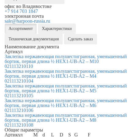
офис во Владивостоке
+7 914 703 1847
электронная почта
sale@harpoon-russia.ru
Ассортимент
Характеристики
Техническая документация
Сделать заказ
Наименование документа
Артикул
Заклепка нержавеющая полушестигранная, уменьшенный
бортик, первая длина ½ HEX1-UB-A2 – M10
021113210110
Заклепка нержавеющая полушестигранная, уменьшенный
бортик, первая длина ½ HEX1-UB-A2 – M4
021113210104
Заклепка нержавеющая полушестигранная, уменьшенный
бортик, первая длина ½ HEX1-UB-A2 – M5
021113210105
Заклепка нержавеющая полушестигранная, уменьшенный
бортик, первая длина ½ HEX1-UB-A2 – M6
021113210106
Заклепка нержавеющая полушестигранная, уменьшенный
бортик, первая длина ½ HEX1-UB-A2 – M8
021113210108
Общие параметры
Артикул
M
d
L
D
S
G
F