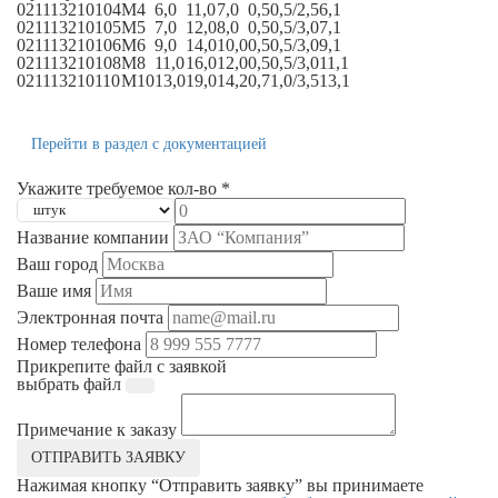
021113210104
M4
6,0
11,0
7,0
0,5
0,5/2,5
6,1
021113210105
M5
7,0
12,0
8,0
0,5
0,5/3,0
7,1
021113210106
M6
9,0
14,0
10,0
0,5
0,5/3,0
9,1
021113210108
M8
11,0
16,0
12,0
0,5
0,5/3,0
11,1
021113210110
M10
13,0
19,0
14,2
0,7
1,0/3,5
13,1
Перейти в раздел с документацией
Укажите требуемое кол-во *
Название компании
Ваш город
Ваше имя
Электронная почта
Номер телефона
Прикрепите файл с заявкой
выбрать файл
Примечание к заказу
ОТПРАВИТЬ ЗАЯВКУ
Нажимая кнопку “Отправить заявку” вы принимаете