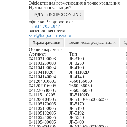
Эффективная герметизация в точке крепления
Нужна консультация?
ЗАДАТЬ ВОПРОС ONLINE
офис во Владивостоке
+7 914 703 1847
электронная почта
sale@harpoon-russia.ru
Характеристики
Техническая документация
С
Общие параметры
Артикул
Тип
041103100003
JF-3100
041103250003
JF-3250
041104100004
JF-4100
041104110204
JF-41102D
041104140004
JF-4140
041204010005
7660166050
041207916005
7660266050
041220530005
7660366050
041115110205
JF-51102D
041200104905
JF-5150/7660066050
041105170005
JF-5170
041105190005
JF-5190
041105192005
JF-5192
041105250005
JF-5250
041105400005
JF-5400
041200804706
JF-6150/7660166060