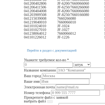
041200402806
JF-6200/7660066060
041206411506
JF-6250/7660266060
041200404008
JF-8200/7660066080
041203909508
JF-8250/7660166080
041215039008
7660266080
041219040010
7660066010
041101024010
JF-1024
041101027010
JF-1027
041238064012
7660066012
041101226012
JF-1226
Перейти в раздел с документацией
Укажите требуемое кол-во *
Название компании
Ваш город
Ваше имя
Электронная почта
Номер телефона
Прикрепите файл с заявкой
выбрать файл