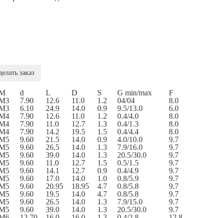
делать заказ
M
d
L
D
S
G min/max
F
М3
7.90
12.6
11.0
1.2
04/04
8.0
М3
6.10
24.9
14.0
0.9
9.5/13.0
6.0
М4
7.90
12.6
11.0
1.2
0.4/4.0
8.0
М4
7.90
11.0
12.7
1.3
0.4/1.3
8.0
М4
7.90
14.2
19.5
1.5
0.4/4.4
8.0
М5
9.60
21.5
14.0
0.9
4.0/10.0
9.7
М5
9.60
26.5
14.0
1.3
7.9/16.0
9.7
М5
9.60
39.0
14.0
1.3
20.5/30.0
9.7
М5
9.60
11.0
12.7
1.5
0.5/1.5
9.7
М5
9.60
14.1
12.7
0.9
0.4/4.9
9.7
М5
9.60
17.0
14.0
1.0
0.8/5.9
9.7
М5
9.60
20.95
18.95
4.7
0.8/5.8
9.7
М5
9.60
19.5
14.0
4.7
0.8/5.8
9.7
М5
9.60
26.5
14.0
1.3
7.9/15.0
9.7
М5
9.60
39.0
14.0
1.3
20.5/30.0
9.7
М6
12.70
16.0
16.0
1.3
0.4/2.8
12.8