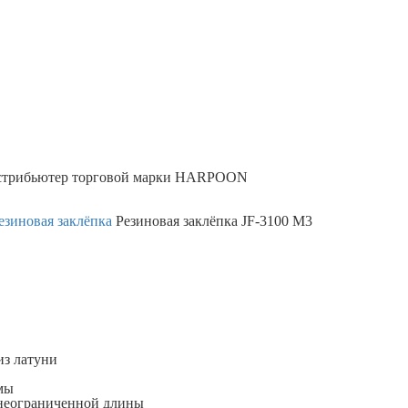
трибьютер торговой марки
HARPOON
езиновая заклёпка
Резиновая заклёпка JF-3100 М3
из латуни
мы
х неограниченной длины