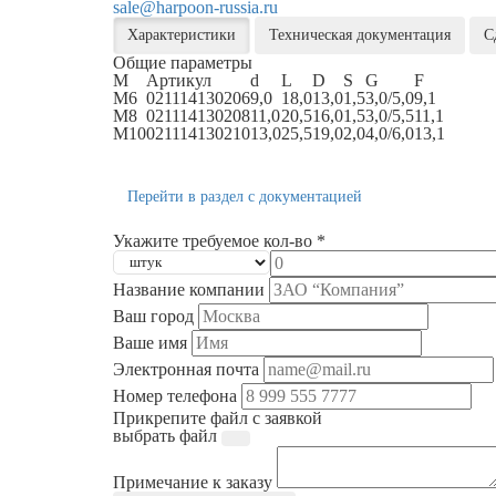
sale@harpoon-russia.ru
Характеристики
Техническая документация
С
Общие параметры
M
Артикул
d
L
D
S
G
F
M6
021114130206
9,0
18,0
13,0
1,5
3,0/5,0
9,1
M8
021114130208
11,0
20,5
16,0
1,5
3,0/5,5
11,1
M10
021114130210
13,0
25,5
19,0
2,0
4,0/6,0
13,1
Перейти в раздел с документацией
Укажите требуемое кол-во *
Название компании
Ваш город
Ваше имя
Электронная почта
Номер телефона
Прикрепите файл с заявкой
выбрать файл
Примечание к заказу