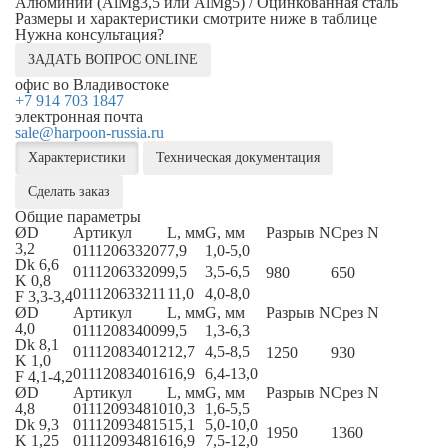
Алюминий (AlMg3,5 или AlMg5) / Оцинкованная сталь
Размеры и характеристики смотрите ниже в таблице
Нужна консультация?
ЗАДАТЬ ВОПРОС ONLINE
офис во Владивостоке
+7 914 703 1847
электронная почта
sale@harpoon-russia.ru
Характеристики
Техническая документация
Сделать заказ
Общие параметры
ØD
Артикул
L, мм
G, мм
Разрыв N
Срез N
3,2
011120633207
7,9
1,0-5,0
Dk 6,6
011120633209
9,5
3,5-6,5
980
650
K 0,8
011120633211
11,0
4,0-8,0
F 3,3-3,4
ØD
Артикул
L, мм
G, мм
Разрыв N
Срез N
4,0
011120834009
9,5
1,3-6,3
Dk 8,1
011120834012
12,7
4,5-8,5
1250
930
K 1,0
011120834016
16,9
6,4-13,0
F 4,1-4,2
ØD
Артикул
L, мм
G, мм
Разрыв N
Срез N
4,8
011120934810
10,3
1,6-5,5
Dk 9,3
011120934815
15,1
5,0-10,0
1950
1360
K 1,25
011120934816
16,9
7,5-12,0