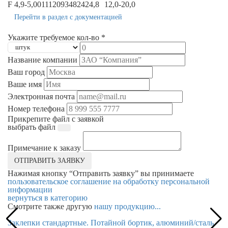
F 4,9-5,0
011120934824
24,8
12,0-20,0
Перейти в раздел с документацией
Укажите требуемое кол-во *
Название компании
Ваш город
Ваше имя
Электронная почта
Номер телефона
Прикрепите файл с заявкой
выбрать файл
Примечание к заказу
ОТПРАВИТЬ ЗАЯВКУ
Нажимая кнопку “Отправить заявку” вы принимаете
пользовательское соглашение на обработку персональной
информации
вернуться в категорию
Смотрите также другую
нашу продукцию...
Заклепки стандартные. Потайной бортик, алюминий/сталь
З