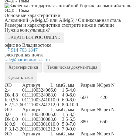
Основные характеристики
Алюминий (AlMg3,5 или AlMg5) / Оцинкованная сталь
Размеры и характеристики смотрите ниже в таблице
Нужна консультация?
ЗАДАТЬ ВОПРОС ONLINE
офис во Владивостоке
+7 914 703 1847
электронная почта
sale@harpoon-russia.ru
Характеристики
Техническая документация
Сделать заказ
ØD
Артикул
L, мм
G, мм
Разрыв N
Срез N
2,4
011110032406
6,0
1,5-4,0
Dk 4,8
011110032408
8,0
4,0-6,0
660
420
K 0,55
011110032410
10,0
6,0-8,0
F 2,5-2,6
011110032412
12,0
8,0-10,0
ØD
Артикул
L, мм
G, мм
Разрыв N
Срез N
3,0
011110033006
6,0
1,5-3,5
Dk 6,0
011110033008
8,0
3,5-5,5
880
650
K 0,9
011110033010
10,0
5,0-7,0
F 3,1-3,2
011110033012
12,0
7,0-9,0
ØD
Артикул
L, мм
G, мм
Разрыв N
Срез N