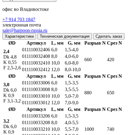
офис во Владивостоке
+7 914 703 1847
электронная почта
sale@harpoon-russia.ru
Характеристики
Техническая документация
Сделать заказ
ØD
Артикул
L, мм
G, мм
Разрыв N
Срез N
011110032406
6,0
1,5-4,0
2,4
011110032408
8,0
4,0-6,0
Dk 4,8
660
420
K 0,55
011110032410
10,0
6,0-8,0
F 2,5-2,6
011110032412
12,0
8,0-10,0
ØD
Артикул
L, мм
G, мм
Разрыв N
Срез N
011110033006
6,0
1,5-3,5
3,0
011110033008
8,0
3,5-5,5
Dk 6,0
880
650
K 0,9
011110033010
10,0
5,0-7,0
F 3,1-3,2
011110033012
12,0
7,0-9,0
ØD
Артикул
L, мм
G, мм
Разрыв N
Срез N
011110033206
6,0
1,5-3,5
3,2
011110033208
8,0
4,0-5,5
Dk 6,0
011110033210
10,0
5,5-7,0
1000
740
K 0,9