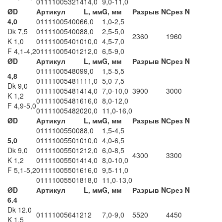
011110053214
14,0
9,0-11,0
ØD
Артикул
L, мм
G, мм
Разрыв N
Срез N
4,0
011110054006
6,0
1,0-2,5
Dk 7,5
011110054008
8,0
2,5-5,0
2360
1960
K 1,0
011110054010
10,0
4,5-7,0
F 4,1-4,2
011110054012
12,0
6,5-9,0
ØD
Артикул
L, мм
G, мм
Разрыв N
Срез N
011110054809
9,0
1,5-5,5
4,8
011110054811
11,0
5,0-7,5
Dk 9,0
011110054814
14,0
7,0-10,0
3900
3000
K 1,2
011110054816
16,0
8,0-12,0
F 4,9-5,0
011110054820
20,0
11,0-16,0
ØD
Артикул
L, мм
G, мм
Разрыв N
Срез N
011110055008
8,0
1,5-4,5
5,0
011110055010
10,0
4,0-6,5
Dk 9,0
011110055012
12,0
6,0-8,5
4300
3300
K 1,2
011110055014
14,0
8,0-10,0
F 5,1-5,2
011110055016
16,0
9,5-11,0
011110055018
18,0
11,0-13,0
ØD
Артикул
L, мм
G, мм
Разрыв N
Срез N
6.4
Dk 12.0
011110056412
12
7,0-9,0
5520
4450
K 1.5