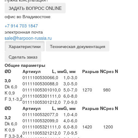
ЗАДАТЬ ВОПРОС ONLINE
офис во Владивостоке
+7 914 703 1847
электронная почта
sale@harpoon-russia.ru
Характеристики
Техническая документация
Сделать заказ
Общие параметры
ØD
Артикул
L, мм
G, мм
Разрыв N
Срез N
011110053006
6,0
1,0-3,0
3,0
011110053008
8,0
3,0-5,0
Dk 6,0
011110053010
10,0
5,0-7,0
1270
980
K 0,9
011110053011
11,0
6,0-8,0
F 3,1-3,2
011110053012
12,0
7,0-9,0
ØD
Артикул
L, мм
G, мм
Разрыв N
Срез N
011110053207
7,0
1,0-4,0
3,2
011110053209
9,0
4,0-6,0
Dk 6,0
011110053211
11,0
6,0-8,0
1420
1200
K 0,9
011110053212
12,0
7,0-9,5
F 3,3-3,4