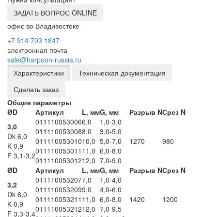
ЗАДАТЬ ВОПРОС ONLINE
офис во Владивостоке
+7 914 703 1847
электронная почта
sale@harpoon-russia.ru
Характеристики
Техническая документация
Сделать заказ
Общие параметры
ØD
Артикул
L, мм
G, мм
Разрыв N
Срез N
011110053006
6,0
1,0-3,0
3,0
011110053008
8,0
3,0-5,0
Dk 6,0
011110053010
10,0
5,0-7,0
1270
980
K 0,9
011110053011
11,0
6,0-8,0
F 3,1-3,2
011110053012
12,0
7,0-9,0
ØD
Артикул
L, мм
G, мм
Разрыв N
Срез N
011110053207
7,0
1,0-4,0
3,2
011110053209
9,0
4,0-6,0
Dk 6,0
011110053211
11,0
6,0-8,0
1420
1200
K 0,9
011110053212
12,0
7,0-9,5
F 3,3-3,4