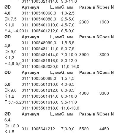
011110053214
14,0
9,0-11,0
ØD
Артикул
L, мм
G, мм
Разрыв N
Срез N
4,0
011110054006
6,0
1,0-2,5
Dk 7,5
011110054008
8,0
2,5-5,0
2360
1960
K 1,0
011110054010
10,0
4,5-7,0
F 4,1-4,2
011110054012
12,0
6,5-9,0
ØD
Артикул
L, мм
G, мм
Разрыв N
Срез N
011110054809
9,0
1,5-5,5
4,8
011110054811
11,0
5,0-7,5
Dk 9,0
011110054814
14,0
7,0-10,0
3900
3000
K 1,2
011110054816
16,0
8,0-12,0
F 4,9-5,0
011110054820
20,0
11,0-16,0
ØD
Артикул
L, мм
G, мм
Разрыв N
Срез N
011110055008
8,0
1,5-4,5
5,0
011110055010
10,0
4,0-6,5
Dk 9,0
011110055012
12,0
6,0-8,5
4300
3300
K 1,2
011110055014
14,0
8,0-10,0
F 5,1-5,2
011110055016
16,0
9,5-11,0
011110055018
18,0
11,0-13,0
ØD
Артикул
L, мм
G, мм
Разрыв N
Срез N
6.4
Dk 12.0
011110056412
12
7,0-9,0
5520
4450
K 1.5