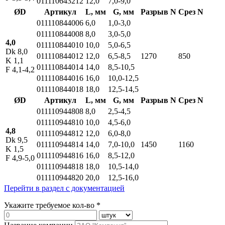
011110643212
12,0
7,0-9,0
ØD
Артикул
L, мм
G, мм
Разрыв N
Срез N
011110844006
6,0
1,0-3,0
011110844008
8,0
3,0-5,0
4,0
011110844010
10,0
5,0-6,5
Dk 8,0
011110844012
12,0
6,5-8,5
1270
850
K 1,1
011110844014
14,0
8,5-10,5
F 4,1-4,2
011110844016
16,0
10,0-12,5
011110844018
18,0
12,5-14,5
ØD
Артикул
L, мм
G, мм
Разрыв N
Срез N
011110944808
8,0
2,5-4,5
011110944810
10,0
4,5-6,0
4,8
011110944812
12,0
6,0-8,0
Dk 9,5
011110944814
14,0
7,0-10,0
1450
1160
K 1,5
011110944816
16,0
8,5-12,0
F 4,9-5,0
011110944818
18,0
10,5-14,0
011110944820
20,0
12,5-16,0
Перейти в раздел с документацией
Укажите требуемое кол-во *