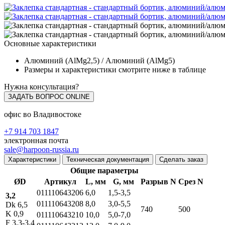
Основные характеристики
Алюминий (AlMg2,5) / Алюминий (AlMg5)
Размеры и характеристики смотрите ниже в таблице
Нужна консультация?
ЗАДАТЬ ВОПРОС ONLINE
офис во Владивостоке
+7 914 703 1847
электронная почта
sale@harpoon-russia.ru
Характеристики
Техническая документация
Сделать заказ
Общие параметры
ØD
Артикул
L, мм
G, мм
Разрыв N
Срез N
011110643206
6,0
1,5-3,5
3,2
011110643208
8,0
3,0-5,5
Dk 6,5
740
500
K 0,9
011110643210
10,0
5,0-7,0
F 3,3-3,4