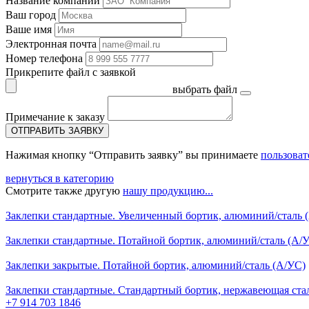
Название компании
Ваш город
Ваше имя
Электронная почта
Номер телефона
Прикрепите файл с заявкой
выбрать файл
Примечание к заказу
ОТПРАВИТЬ ЗАЯВКУ
Нажимая кнопку “Отправить заявку” вы принимаете
пользоват
вернуться в категорию
Смотрите также другую
нашу продукцию...
Заклепки стандартные. Увеличенный бортик, алюминий/сталь (
Заклепки стандартные. Потайной бортик, алюминий/сталь (А/
Заклепки закрытые. Потайной бортик, алюминий/сталь (А/УС)
Заклепки стандартные. Стандартный бортик, нержавеющая ста
+7 914 703 1846