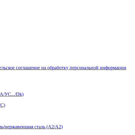
ельское соглашение на обработку персональной информации
А/УС.../Dk)
УС)
ль/нержавеющая сталь (А2/А2)