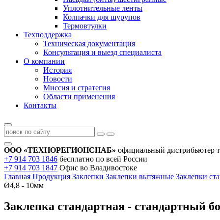
Уплотнительные ленты
Колпачки для шурупов
Термовтулки
Техподдержка
Техническая документация
Консультация и выезд специалиста
О компании
История
Новости
Миссия и стратегия
Области применения
Контакты
ООО «ТЕХНОРЕГИОНСНАБ»
официальный дистрибьютер т
+7 914 703 1846
бесплатно по всей России
+7 914 703 1847
Офис во Владивостоке
Главная
Продукция
Заклепки
Заклепки вытяжные
Заклепки ст
Ø4,8 - 10мм
Заклепка стандартная - стандартный б