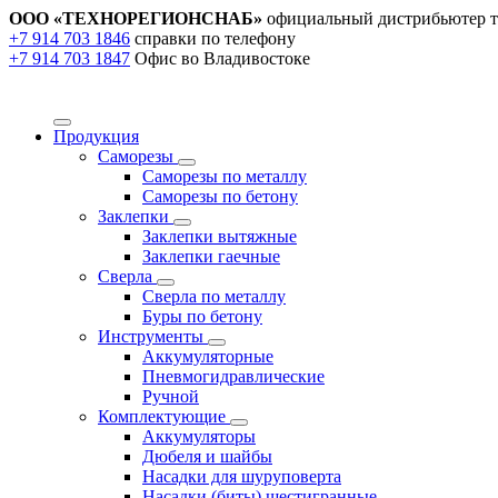
ООО «ТЕХНОРЕГИОНСНАБ»
официальный дистрибьютер т
+7 914 703 1846
справки по телефону
+7 914 703 1847
Офис во Владивостоке
Продукция
Саморезы
Саморезы по металлу
Саморезы по бетону
Заклепки
Заклепки вытяжные
Заклепки гаечные
Сверла
Сверла по металлу
Буры по бетону
Инструменты
Аккумуляторные
Пневмогидравлические
Ручной
Комплектующие
Аккумуляторы
Дюбеля и шайбы
Насадки для шуруповерта
Насадки (биты) шестигранные