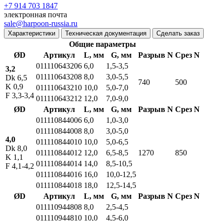
+7 914 703 1847
электронная почта
sale@harpoon-russia.ru
Характеристики
Техническая документация
Сделать заказ
Общие параметры
ØD
Артикул
L, мм
G, мм
Разрыв N
Срез N
011110643206
6,0
1,5-3,5
3,2
011110643208
8,0
3,0-5,5
Dk 6,5
740
500
K 0,9
011110643210
10,0
5,0-7,0
F 3,3-3,4
011110643212
12,0
7,0-9,0
ØD
Артикул
L, мм
G, мм
Разрыв N
Срез N
011110844006
6,0
1,0-3,0
011110844008
8,0
3,0-5,0
4,0
011110844010
10,0
5,0-6,5
Dk 8,0
011110844012
12,0
6,5-8,5
1270
850
K 1,1
011110844014
14,0
8,5-10,5
F 4,1-4,2
011110844016
16,0
10,0-12,5
011110844018
18,0
12,5-14,5
ØD
Артикул
L, мм
G, мм
Разрыв N
Срез N
011110944808
8,0
2,5-4,5
011110944810
10,0
4,5-6,0