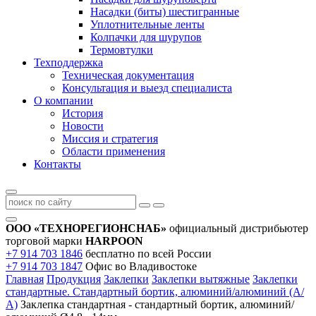
Насадки (биты) шестигранные
Уплотнительные ленты
Колпачки для шурупов
Термовтулки
Техподдержка
Техническая документация
Консультация и выезд специалиста
О компании
История
Новости
Миссия и стратегия
Области применения
Контакты
ООО «ТЕХНОРЕГИОНСНАБ»
официальный дистрибьютер
торговой марки
HARPOON
+7 914 703 1846
бесплатно по всей России
+7 914 703 1847
Офис во Владивостоке
Главная
Продукция
Заклепки
Заклепки вытяжные
Заклепки
стандартные. Стандартный бортик, алюминий/алюминий (А/
А)
Заклепка стандартная - стандартный бортик, алюминий/