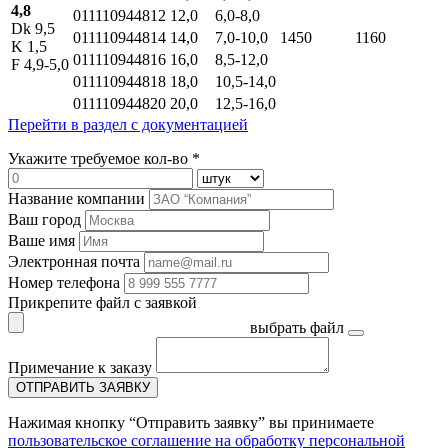
4,8
011110944812
12,0
6,0-8,0
Dk 9,5
011110944814
14,0
7,0-10,0
1450
1160
K 1,5
011110944816
16,0
8,5-12,0
F 4,9-5,0
011110944818
18,0
10,5-14,0
011110944820
20,0
12,5-16,0
Перейти в раздел с документацией
Укажите требуемое кол-во *
Название компании
Ваш город
Ваше имя
Электронная почта
Номер телефона
Прикрепите файл с заявкой
выбрать файл
Примечание к заказу
ОТПРАВИТЬ ЗАЯВКУ
Нажимая кнопку “Отправить заявку” вы принимаете
пользовательское соглашение на обработку персональной