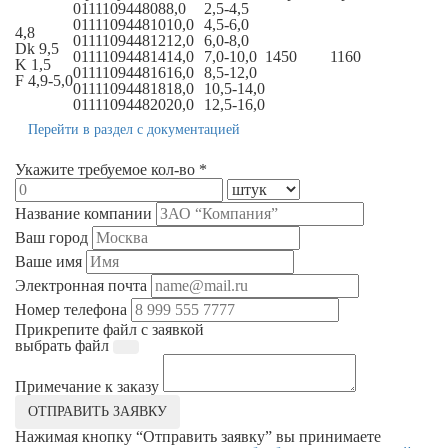
011110944808
8,0
2,5-4,5
011110944810
10,0
4,5-6,0
4,8
011110944812
12,0
6,0-8,0
Dk 9,5
011110944814
14,0
7,0-10,0
1450
1160
K 1,5
011110944816
16,0
8,5-12,0
F 4,9-5,0
011110944818
18,0
10,5-14,0
011110944820
20,0
12,5-16,0
Перейти в раздел с документацией
Укажите требуемое кол-во *
Название компании
Ваш город
Ваше имя
Электронная почта
Номер телефона
Прикрепите файл с заявкой
выбрать файл
Примечание к заказу
ОТПРАВИТЬ ЗАЯВКУ
Нажимая кнопку “Отправить заявку” вы принимаете