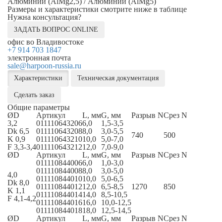
Алюминий (AlMg2,5) / Алюминий (AlMg5)
Размеры и характеристики смотрите ниже в таблице
Нужна консультация?
ЗАДАТЬ ВОПРОС ONLINE
офис во Владивостоке
+7 914 703 1847
электронная почта
sale@harpoon-russia.ru
Характеристики
Техническая документация
Сделать заказ
Общие параметры
ØD
Артикул
L, мм
G, мм
Разрыв N
Срез N
3,2
011110643206
6,0
1,5-3,5
Dk 6,5
011110643208
8,0
3,0-5,5
740
500
K 0,9
011110643210
10,0
5,0-7,0
F 3,3-3,4
011110643212
12,0
7,0-9,0
ØD
Артикул
L, мм
G, мм
Разрыв N
Срез N
011110844006
6,0
1,0-3,0
011110844008
8,0
3,0-5,0
4,0
011110844010
10,0
5,0-6,5
Dk 8,0
011110844012
12,0
6,5-8,5
1270
850
K 1,1
011110844014
14,0
8,5-10,5
F 4,1-4,2
011110844016
16,0
10,0-12,5
011110844018
18,0
12,5-14,5
ØD
Артикул
L, мм
G, мм
Разрыв N
Срез N