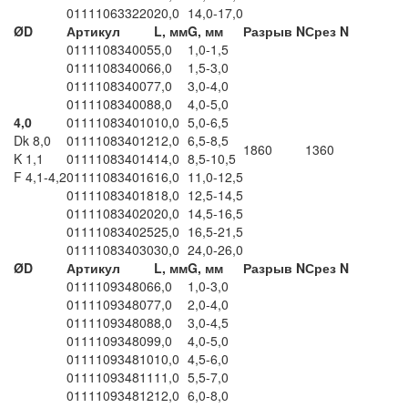
011110633220
20,0
14,0-17,0
ØD
Артикул
L, мм
G, мм
Разрыв N
Срез N
011110834005
5,0
1,0-1,5
011110834006
6,0
1,5-3,0
011110834007
7,0
3,0-4,0
011110834008
8,0
4,0-5,0
4,0
011110834010
10,0
5,0-6,5
Dk 8,0
011110834012
12,0
6,5-8,5
1860
1360
K 1,1
011110834014
14,0
8,5-10,5
F 4,1-4,2
011110834016
16,0
11,0-12,5
011110834018
18,0
12,5-14,5
011110834020
20,0
14,5-16,5
011110834025
25,0
16,5-21,5
011110834030
30,0
24,0-26,0
ØD
Артикул
L, мм
G, мм
Разрыв N
Срез N
011110934806
6,0
1,0-3,0
011110934807
7,0
2,0-4,0
011110934808
8,0
3,0-4,5
011110934809
9,0
4,0-5,0
011110934810
10,0
4,5-6,0
011110934811
11,0
5,5-7,0
011110934812
12,0
6,0-8,0