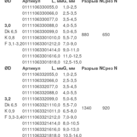
ØD
Артикул
L, мм
G, мм
Разрыв N
Срез N
011110633005
5,0
1,0-2,5
011110633006
6,0
2,5-3,5
011110633007
7,0
3,5-4,5
3,0
011110633008
8,0
4,0-5,5
Dk 6,5
011110633009
9,0
5,0-6,5
880
650
K 0,8
011110633010
10,0
5,5-7,0
F 3,1-3,2
011110633012
12,0
7,0-9,0
011110633014
14,0
9,0-11,0
011110633016
16,0
11,0-12,5
011110633018
18,0
12,5-15,0
ØD
Артикул
L, мм
G, мм
Разрыв N
Срез N
011110633205
5,0
1,0-2,5
011110633206
6,0
2,5-3,5
011110633207
7,0
3,5-4,5
011110633208
8,0
4,0-5,5
3,2
011110633209
9,0
5,0-6,5
Dk 6,5
011110633211
10,0
5,5-7,0
1340
920
K 0,9
011110633210
11,0
6,5-8,0
F 3,3-3,4
011110633212
12,0
7,0-9,0
011110633214
14,0
8,0-10,5
011110633216
16,0
9,0-13,0
011110633218
18,0
10,5-14,0