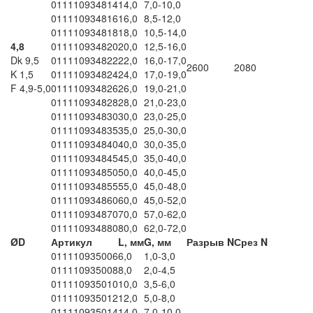
011110934814
14,0
7,0-10,0
011110934816
16,0
8,5-12,0
011110934818
18,0
10,5-14,0
4,8
011110934820
20,0
12,5-16,0
Dk 9,5
011110934822
22,0
16,0-17,0
2600
2080
K 1,5
011110934824
24,0
17,0-19,0
F 4,9-5,0
011110934826
26,0
19,0-21,0
011110934828
28,0
21,0-23,0
011110934830
30,0
23,0-25,0
011110934835
35,0
25,0-30,0
011110934840
40,0
30,0-35,0
011110934845
45,0
35,0-40,0
011110934850
50,0
40,0-45,0
011110934855
55,0
45,0-48,0
011110934860
60,0
45,0-52,0
011110934870
70,0
57,0-62,0
011110934880
80,0
62,0-72,0
ØD
Артикул
L, мм
G, мм
Разрыв N
Срез N
011110935006
6,0
1,0-3,0
011110935008
8,0
2,0-4,5
011110935010
10,0
3,5-6,0
011110935012
12,0
5,0-8,0
011110935014
14,0
7,0-10,0