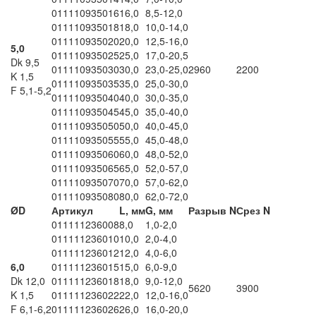
011110935016
16,0
8,5-12,0
011110935018
18,0
10,0-14,0
011110935020
20,0
12,5-16,0
5,0
011110935025
25,0
17,0-20,5
Dk 9,5
011110935030
30,0
23,0-25,0
2960
2200
K 1,5
011110935035
35,0
25,0-30,0
F 5,1-5,2
011110935040
40,0
30,0-35,0
011110935045
45,0
35,0-40,0
011110935050
50,0
40,0-45,0
011110935055
55,0
45,0-48,0
011110935060
60,0
48,0-52,0
011110935065
65,0
52,0-57,0
011110935070
70,0
57,0-62,0
011110935080
80,0
62,0-72,0
ØD
Артикул
L, мм
G, мм
Разрыв N
Срез N
011111236008
8,0
1,0-2,0
011111236010
10,0
2,0-4,0
011111236012
12,0
4,0-6,0
6,0
011111236015
15,0
6,0-9,0
Dk 12,0
011111236018
18,0
9,0-12,0
5620
3900
K 1,5
011111236022
22,0
12,0-16,0
F 6,1-6,2
011111236026
26,0
16,0-20,0