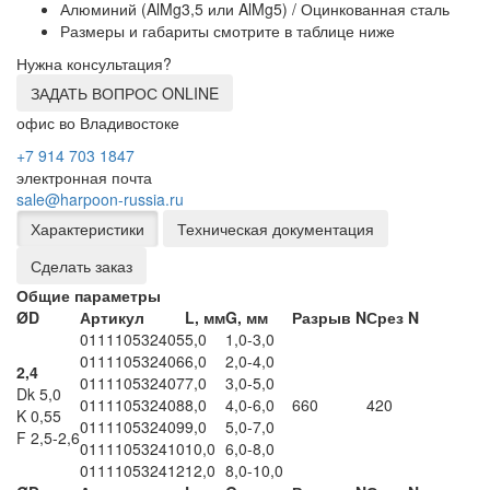
Алюминий (AlMg3,5 или AlMg5) / Оцинкованная сталь
Размеры и габариты смотрите в таблице ниже
Нужна консультация?
ЗАДАТЬ ВОПРОС ONLINE
офис во Владивостоке
+7 914 703 1847
электронная почта
sale@harpoon-russia.ru
Характеристики
Техническая документация
Сделать заказ
Общие параметры
ØD
Артикул
L, мм
G, мм
Разрыв N
Срез N
011110532405
5,0
1,0-3,0
011110532406
6,0
2,0-4,0
2,4
011110532407
7,0
3,0-5,0
Dk 5,0
011110532408
8,0
4,0-6,0
660
420
K 0,55
011110532409
9,0
5,0-7,0
F 2,5-2,6
011110532410
10,0
6,0-8,0
011110532412
12,0
8,0-10,0