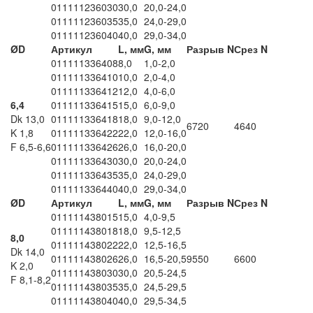
011111236030
30,0
20,0-24,0
011111236035
35,0
24,0-29,0
011111236040
40,0
29,0-34,0
ØD
Артикул
L, мм
G, мм
Разрыв N
Срез N
011111336408
8,0
1,0-2,0
011111336410
10,0
2,0-4,0
011111336412
12,0
4,0-6,0
6,4
011111336415
15,0
6,0-9,0
Dk 13,0
011111336418
18,0
9,0-12,0
6720
4640
K 1,8
011111336422
22,0
12,0-16,0
F 6,5-6,6
011111336426
26,0
16,0-20,0
011111336430
30,0
20,0-24,0
011111336435
35,0
24,0-29,0
011111336440
40,0
29,0-34,0
ØD
Артикул
L, мм
G, мм
Разрыв N
Срез N
011111438015
15,0
4,0-9,5
011111438018
18,0
9,5-12,5
8,0
011111438022
22,0
12,5-16,5
Dk 14,0
011111438026
26,0
16,5-20,5
9550
6600
K 2,0
011111438030
30,0
20,5-24,5
F 8,1-8,2
011111438035
35,0
24,5-29,5
011111438040
40,0
29,5-34,5