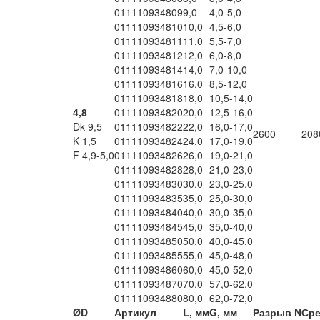
011110934809
9,0
4,0-5,0
011110934810
10,0
4,5-6,0
011110934811
11,0
5,5-7,0
011110934812
12,0
6,0-8,0
011110934814
14,0
7,0-10,0
011110934816
16,0
8,5-12,0
011110934818
18,0
10,5-14,0
4,8
011110934820
20,0
12,5-16,0
Dk 9,5
011110934822
22,0
16,0-17,0
2600
208
K 1,5
011110934824
24,0
17,0-19,0
F 4,9-5,0
011110934826
26,0
19,0-21,0
011110934828
28,0
21,0-23,0
011110934830
30,0
23,0-25,0
011110934835
35,0
25,0-30,0
011110934840
40,0
30,0-35,0
011110934845
45,0
35,0-40,0
011110934850
50,0
40,0-45,0
011110934855
55,0
45,0-48,0
011110934860
60,0
45,0-52,0
011110934870
70,0
57,0-62,0
011110934880
80,0
62,0-72,0
ØD
Артикул
L, мм
G, мм
Разрыв N
Сре