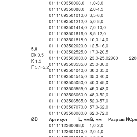
011110935006
6,0
1,0-3,0
011110935008
8,0
2,0-4,5
011110935010
10,0
3,5-6,0
011110935012
12,0
5,0-8,0
011110935014
14,0
7,0-10,0
011110935016
16,0
8,5-12,0
011110935018
18,0
10,0-14,0
011110935020
20,0
12,5-16,0
5,0
011110935025
25,0
17,0-20,5
Dk 9,5
011110935030
30,0
23,0-25,0
2960
220
K 1,5
011110935035
35,0
25,0-30,0
F 5,1-5,2
011110935040
40,0
30,0-35,0
011110935045
45,0
35,0-40,0
011110935050
50,0
40,0-45,0
011110935055
55,0
45,0-48,0
011110935060
60,0
48,0-52,0
011110935065
65,0
52,0-57,0
011110935070
70,0
57,0-62,0
011110935080
80,0
62,0-72,0
ØD
Артикул
L, мм
G, мм
Разрыв N
Сре
011111236008
8,0
1,0-2,0
011111236010
10,0
2,0-4,0