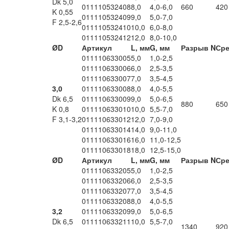
Dk 5,0
011110532408
8,0
4,0-6,0
660
420
K 0,55
011110532409
9,0
5,0-7,0
F 2,5-2,6
011110532410
10,0
6,0-8,0
011110532412
12,0
8,0-10,0
ØD
Артикул
L, мм
G, мм
Разрыв N
Сре
011110633005
5,0
1,0-2,5
011110633006
6,0
2,5-3,5
011110633007
7,0
3,5-4,5
3,0
011110633008
8,0
4,0-5,5
Dk 6,5
011110633009
9,0
5,0-6,5
880
650
K 0,8
011110633010
10,0
5,5-7,0
F 3,1-3,2
011110633012
12,0
7,0-9,0
011110633014
14,0
9,0-11,0
011110633016
16,0
11,0-12,5
011110633018
18,0
12,5-15,0
ØD
Артикул
L, мм
G, мм
Разрыв N
Сре
011110633205
5,0
1,0-2,5
011110633206
6,0
2,5-3,5
011110633207
7,0
3,5-4,5
011110633208
8,0
4,0-5,5
3,2
011110633209
9,0
5,0-6,5
Dk 6,5
011110633211
10,0
5,5-7,0
1340
920