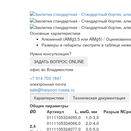
Основные характеристики
Алюминий (AlMg3,5 или AlMg5) / Оцинкованна
Размеры и габариты смотрите в таблице ниже
Нужна консультация?
ЗАДАТЬ ВОПРОС ONLINE
офис во Владивостоке
+7 914 703 1847
электронная почта
sale@harpoon-russia.ru
Характеристики
Техническая документация
Общие параметры
ØD
Артикул
L, мм
G, мм
Разрыв N
Сре
011110532405
5,0
1,0-3,0
011110532406
6,0
2,0-4,0
2,4
011110532407
7,0
3,0-5,0