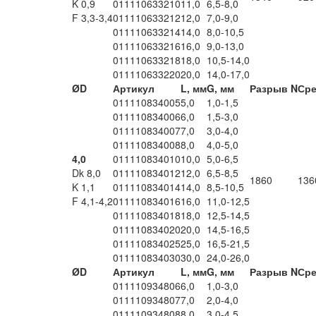
K 0,9
011110633210
11,0
6,5-8,0
F 3,3-3,4
011110633212
12,0
7,0-9,0
011110633214
14,0
8,0-10,5
011110633216
16,0
9,0-13,0
011110633218
18,0
10,5-14,0
011110633220
20,0
14,0-17,0
ØD
Артикул
L, мм
G, мм
Разрыв N
Сре
011110834005
5,0
1,0-1,5
011110834006
6,0
1,5-3,0
011110834007
7,0
3,0-4,0
011110834008
8,0
4,0-5,0
4,0
011110834010
10,0
5,0-6,5
Dk 8,0
011110834012
12,0
6,5-8,5
1860
136
K 1,1
011110834014
14,0
8,5-10,5
F 4,1-4,2
011110834016
16,0
11,0-12,5
011110834018
18,0
12,5-14,5
011110834020
20,0
14,5-16,5
011110834025
25,0
16,5-21,5
011110834030
30,0
24,0-26,0
ØD
Артикул
L, мм
G, мм
Разрыв N
Сре
011110934806
6,0
1,0-3,0
011110934807
7,0
2,0-4,0
011110934808
8,0
3,0-4,5