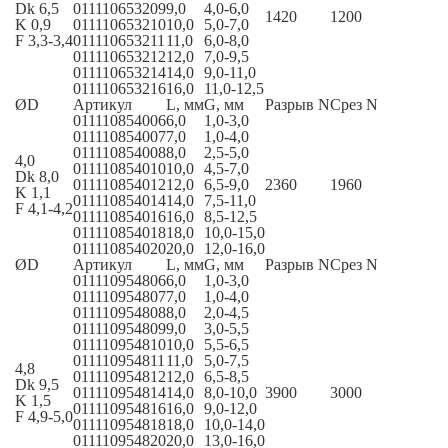
Dk 6,5
011110653209
9,0
4,0-6,0
1420
1200
K 0,9
011110653210
10,0
5,0-7,0
F 3,3-3,4
011110653211
11,0
6,0-8,0
011110653212
12,0
7,0-9,5
011110653214
14,0
9,0-11,0
011110653216
16,0
11,0-12,5
ØD
Артикул
L, мм
G, мм
Разрыв N
Срез N
011110854006
6,0
1,0-3,0
011110854007
7,0
1,0-4,0
011110854008
8,0
2,5-5,0
4,0
011110854010
10,0
4,5-7,0
Dk 8,0
011110854012
12,0
6,5-9,0
2360
1960
K 1,1
011110854014
14,0
7,5-11,0
F 4,1-4,2
011110854016
16,0
8,5-12,5
011110854018
18,0
10,0-15,0
011110854020
20,0
12,0-16,0
ØD
Артикул
L, мм
G, мм
Разрыв N
Срез N
011110954806
6,0
1,0-3,0
011110954807
7,0
1,0-4,0
011110954808
8,0
2,0-4,5
011110954809
9,0
3,0-5,5
011110954810
10,0
5,5-6,5
011110954811
11,0
5,0-7,5
4,8
011110954812
12,0
6,5-8,5
Dk 9,5
011110954814
14,0
8,0-10,0
3900
3000
K 1,5
011110954816
16,0
9,0-12,0
F 4,9-5,0
011110954818
18,0
10,0-14,0
011110954820
20,0
13,0-16,0