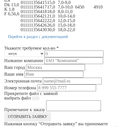
6,4
011111356415
15,0
7,0-9,0
Dk 13,0
011111356417
17,0
7,0-10,0
6450
4910
K 1,8
011111356418
18,0
8,0-11,0
F 6,56,6
011111356421
21,0
10,0-14,0
011111356422
22,0
12,0-15,0
011111356426
26,0
15,0-18,0
011111356430
30,0
18,0-22,0
Перейти в раздел с документацией
Укажите требуемое кол-во *
Название компании
Ваш город
Ваше имя
Электронная почта
Номер телефона
Прикрепите файл с заявкой
выбрать файл
Примечание к заказу
ОТПРАВИТЬ ЗАЯВКУ
Нажимая кнопку “Отправить заявку” вы принимаете