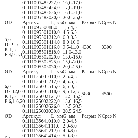
011110954822
22,0
16,0-17,0
011110954824
24,0
17,0-19,0
011110954826
26,0
16,0-21,0
011110954830
30,0
20,0-25,0
ØD
Артикул
L, мм
G, мм
Разрыв N
Срез N
011110955008
8,0
1,5-4,5
011110955010
10,0
4,5-6,5
011110955012
12,0
6,0-8,5
5,0
011110955014
14,0
8,0-10,0
Dk 9,5
011110955016
16,0
9,5-11,0
4300
3300
K 1,5
011110955018
18,0
11,0-13,0
F 4,9-5,1
011110955020
20,0
13,0-15,0
011110955025
25,0
15,0-20,0
011110955030
30,0
20,0-25,0
ØD
Артикул
L, мм
G, мм
Разрыв N
Срез N
011111256010
10,0
2,5-4,5
011111256012
12,0
4,5-6,5
6,0
011111256015
15,0
6,5-9,5
Dk 12,0
011111256018
18,0
9,5-12,5
5880
4500
K 1,5
011111256021
21,0
12,5-15,5
F 6,1-6,2
011111256022
22,0
13,0-16,5
011111256026
26,0
15,5-20,5
011111256030
30,0
20,5-24,5
ØD
Артикул
L, мм
G, мм
Разрыв N
Срез N
011111356410
10,0
2,0-4,5
011111356411
11,0
2,0-5,0
011111356412
12,0
4,0-6,0
011111356414
14,0
5,0-8,0