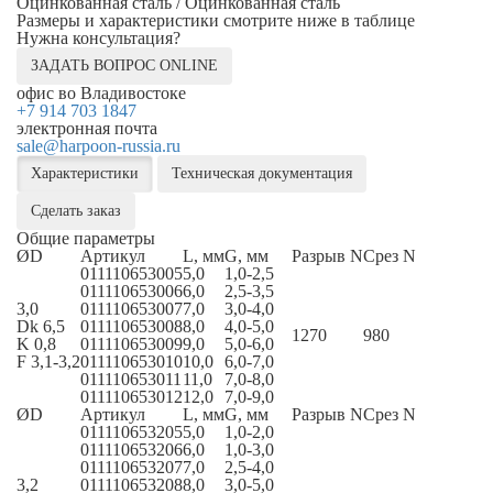
Оцинкованная сталь / Оцинкованная сталь
Размеры и характеристики смотрите ниже в таблице
Нужна консультация?
ЗАДАТЬ ВОПРОС ONLINE
офис во Владивостоке
+7 914 703 1847
электронная почта
sale@harpoon-russia.ru
Характеристики
Техническая документация
Сделать заказ
Общие параметры
ØD
Артикул
L, мм
G, мм
Разрыв N
Срез N
011110653005
5,0
1,0-2,5
011110653006
6,0
2,5-3,5
3,0
011110653007
7,0
3,0-4,0
Dk 6,5
011110653008
8,0
4,0-5,0
1270
980
K 0,8
011110653009
9,0
5,0-6,0
F 3,1-3,2
011110653010
10,0
6,0-7,0
011110653011
11,0
7,0-8,0
011110653012
12,0
7,0-9,0
ØD
Артикул
L, мм
G, мм
Разрыв N
Срез N
011110653205
5,0
1,0-2,0
011110653206
6,0
1,0-3,0
011110653207
7,0
2,5-4,0
3,2
011110653208
8,0
3,0-5,0