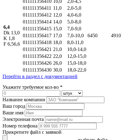
011111356410
10,0
2,0-4,5
011111356411
11,0
2,0-5,0
011111356412
12,0
4,0-6,0
011111356414
14,0
5,0-8,0
6,4
011111356415
15,0
7,0-9,0
Dk 13,0
011111356417
17,0
7,0-10,0
6450
4910
K 1,8
011111356418
18,0
8,0-11,0
F 6,56,6
011111356421
21,0
10,0-14,0
011111356422
22,0
12,0-15,0
011111356426
26,0
15,0-18,0
011111356430
30,0
18,0-22,0
Перейти в раздел с документацией
Укажите требуемое кол-во *
Название компании
Ваш город
Ваше имя
Электронная почта
Номер телефона
Прикрепите файл с заявкой
выбрать файл