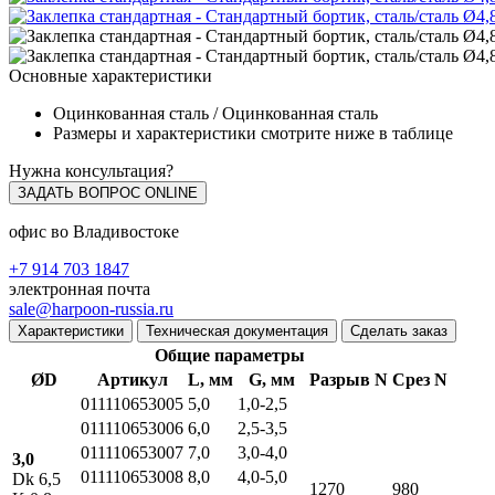
Основные характеристики
Оцинкованная сталь / Оцинкованная сталь
Размеры и характеристики смотрите ниже в таблице
Нужна консультация?
ЗАДАТЬ ВОПРОС ONLINE
офис во Владивостоке
+7 914 703 1847
электронная почта
sale@harpoon-russia.ru
Характеристики
Техническая документация
Сделать заказ
Общие параметры
ØD
Артикул
L, мм
G, мм
Разрыв N
Срез N
011110653005
5,0
1,0-2,5
011110653006
6,0
2,5-3,5
011110653007
7,0
3,0-4,0
3,0
011110653008
8,0
4,0-5,0
Dk 6,5
1270
980