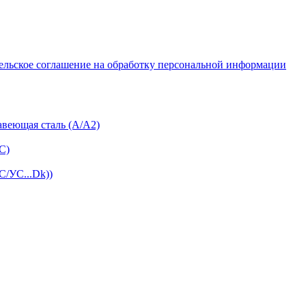
ельское соглашение на обработку персональной информации
авеющая сталь (А/А2)
С)
С/УС...Dk))