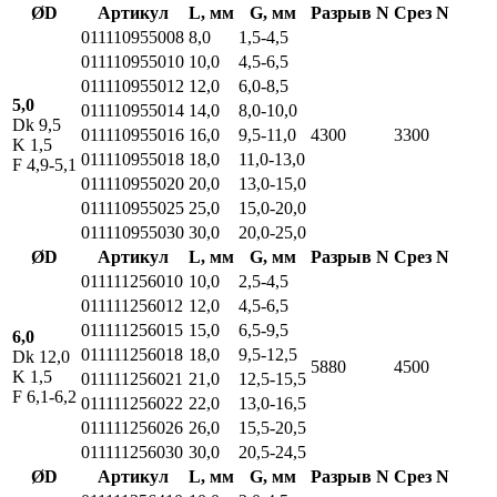
ØD
Артикул
L, мм
G, мм
Разрыв N
Срез N
011110955008
8,0
1,5-4,5
011110955010
10,0
4,5-6,5
011110955012
12,0
6,0-8,5
5,0
011110955014
14,0
8,0-10,0
Dk 9,5
011110955016
16,0
9,5-11,0
4300
3300
K 1,5
011110955018
18,0
11,0-13,0
F 4,9-5,1
011110955020
20,0
13,0-15,0
011110955025
25,0
15,0-20,0
011110955030
30,0
20,0-25,0
ØD
Артикул
L, мм
G, мм
Разрыв N
Срез N
011111256010
10,0
2,5-4,5
011111256012
12,0
4,5-6,5
011111256015
15,0
6,5-9,5
6,0
011111256018
18,0
9,5-12,5
Dk 12,0
5880
4500
K 1,5
011111256021
21,0
12,5-15,5
F 6,1-6,2
011111256022
22,0
13,0-16,5
011111256026
26,0
15,5-20,5
011111256030
30,0
20,5-24,5
ØD
Артикул
L, мм
G, мм
Разрыв N
Срез N