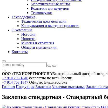
Уплотнительные ленты
Колпачки для шурупов
Термовтулки
Техподдержка
Техническая документация
Консультация и выезд специалиста
О компании
История
Новости
Миссия и стратегия
Области применения
Контакты
ООО «ТЕХНОРЕГИОНСНАБ»
официальный дистрибьютер т
+7 914 703 1846
бесплатно по всей России
+7 914 703 1847
Офис во Владивостоке
Главная
Продукция
Заклепки
Заклепки вытяжные
Заклепки ста
Заклепка стандартная - Стандартный бо