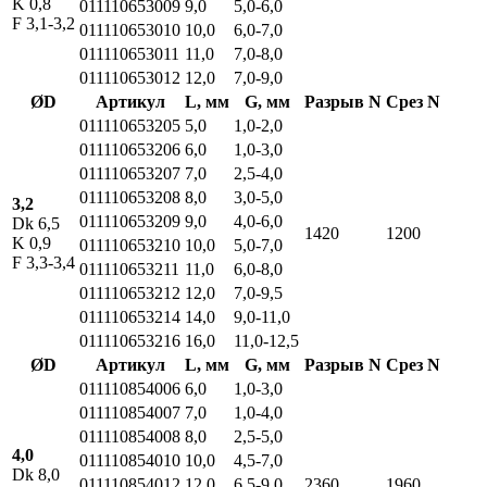
K 0,8
011110653009
9,0
5,0-6,0
F 3,1-3,2
011110653010
10,0
6,0-7,0
011110653011
11,0
7,0-8,0
011110653012
12,0
7,0-9,0
ØD
Артикул
L, мм
G, мм
Разрыв N
Срез N
011110653205
5,0
1,0-2,0
011110653206
6,0
1,0-3,0
011110653207
7,0
2,5-4,0
011110653208
8,0
3,0-5,0
3,2
011110653209
9,0
4,0-6,0
Dk 6,5
1420
1200
K 0,9
011110653210
10,0
5,0-7,0
F 3,3-3,4
011110653211
11,0
6,0-8,0
011110653212
12,0
7,0-9,5
011110653214
14,0
9,0-11,0
011110653216
16,0
11,0-12,5
ØD
Артикул
L, мм
G, мм
Разрыв N
Срез N
011110854006
6,0
1,0-3,0
011110854007
7,0
1,0-4,0
011110854008
8,0
2,5-5,0
4,0
011110854010
10,0
4,5-7,0
Dk 8,0
011110854012
12,0
6,5-9,0
2360
1960