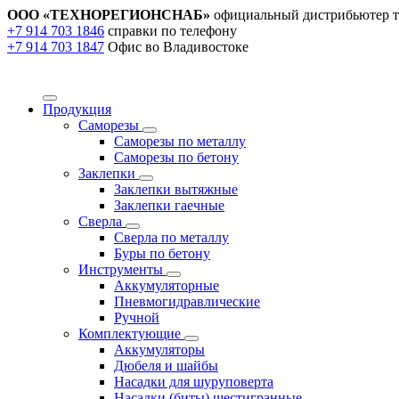
ООО «ТЕХНОРЕГИОНСНАБ»
официальный дистрибьютер т
+7 914 703 1846
справки по телефону
+7 914 703 1847
Офис во Владивостоке
Продукция
Саморезы
Саморезы по металлу
Саморезы по бетону
Заклепки
Заклепки вытяжные
Заклепки гаечные
Сверла
Сверла по металлу
Буры по бетону
Инструменты
Аккумуляторные
Пневмогидравлические
Ручной
Комплектующие
Аккумуляторы
Дюбеля и шайбы
Насадки для шуруповерта
Насадки (биты) шестигранные