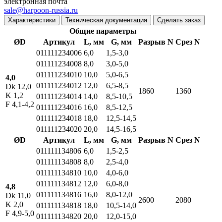
электронная почта
sale@harpoon-russia.ru
Характеристики
Техническая документация
Сделать заказ
Общие параметры
ØD
Артикул
L, мм
G, мм
Разрыв N
Срез N
011111234006
6,0
1,5-3,0
011111234008
8,0
3,0-5,0
011111234010
10,0
5,0-6,5
4,0
011111234012
12,0
6,5-8,5
Dk 12,0
1860
1360
K 1,2
011111234014
14,0
8,5-10,5
F 4,1-4,2
011111234016
16,0
8,5-12,5
011111234018
18,0
12,5-14,5
011111234020
20,0
14,5-16,5
ØD
Артикул
L, мм
G, мм
Разрыв N
Срез N
011111134806
6,0
1,5-2,5
011111134808
8,0
2,5-4,0
011111134810
10,0
4,0-6,0
011111134812
12,0
6,0-8,0
4,8
011111134816
16,0
8,0-12,0
Dk 11,0
2600
2080
K 2,0
011111134818
18,0
10,5-14,0
F 4,9-5,0
011111134820
20,0
12,0-15,0