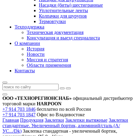
Насадки (биты) шестигранные
Уплотнительные ленты
Колпачки для шурупов
Термовтулки
Техподдержка
Техническая документация
Консультация и выезд специалиста
О компании
История
Новости
Миссия и стратегия
Области применения
Контакты
ООО «ТЕХНОРЕГИОНСНАБ»
официальный дистрибьютер
торговой марки
HARPOON
+7 914 703 1846
бесплатно по всей России
+7 914 703 1847
Офис во Владивостоке
Главная
Продукция
Заклепки
Заклепки вытяжные
Заклепки
стандартные. Увеличенный бортик, алюминий/сталь (А/
УС.../Dk)
Заклепка стандартная - увеличенный бортик,