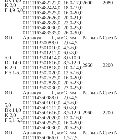
Dk 14,0
011111634822
22,0
16,0-17,0
2600
2080
K 2,0
011111634824
24,0
18,0-19,0
F 4,9-5,0
011111634825
25,0
16,0-20,0
011111634826
26,0
20,0-21,0
011111634828
28,0
22,0-23,0
011111634830
30,0
20,0-25,0
011111634835
35,0
26,0-30,0
ØD
Артикул
L, мм
G, мм
Разрыв N
Срез N
011111135008
8,0
2,0-4,5
011111135010
10,0
4,5-6,0
011111135012
12,0
6,0-8,0
5,0
011111135014
14,0
8,0-10,0
Dk 14,0
011111135016
16,0
8,5-12,0
2960
2200
K 2,0
011111135018
18,0
10,0-14,0
F 5,1-5,2
011111135020
20,0
12,5-16,0
011111135025
25,0
16,0-20,0
011111135028
28,0
20,5-23,0
011111135030
30,0
23,0-25,0
ØD
Артикул
L, мм
G, мм
Разрыв N
Срез N
011111435008
8,0
2,0-4,5
011111435010
10,0
4,5-6,0
5,0
011111435012
12,0
6,0-8,0
Dk 14,0
011111435016
16,0
8,5-12,0
2960
2200
K 2,0
011111435020
20,0
12,0-16,0
F 5,1-5,2
011111435025
25,0
16,0-20,0
011111435030
30,0
20,5-25,0
ØD
Артикул
L, мм
G, мм
Разрыв N
Срез N
011111635006
6,0
1,5-2,5