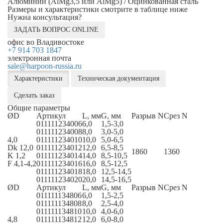
Алюминий (AlMg3,5 или AlMg5) / Оцинкованная сталь
Размеры и характеристики смотрите в таблице ниже
Нужна консультация?
ЗАДАТЬ ВОПРОС ONLINE
офис во Владивостоке
+7 914 703 1847
электронная почта
sale@harpoon-russia.ru
Характеристики
Техническая документация
Сделать заказ
Общие параметры
ØD
Артикул
L, мм
G, мм
Разрыв N
Срез N
011111234006
6,0
1,5-3,0
011111234008
8,0
3,0-5,0
4,0
011111234010
10,0
5,0-6,5
Dk 12,0
011111234012
12,0
6,5-8,5
1860
1360
K 1,2
011111234014
14,0
8,5-10,5
F 4,1-4,2
011111234016
16,0
8,5-12,5
011111234018
18,0
12,5-14,5
011111234020
20,0
14,5-16,5
ØD
Артикул
L, мм
G, мм
Разрыв N
Срез N
011111134806
6,0
1,5-2,5
011111134808
8,0
2,5-4,0
011111134810
10,0
4,0-6,0
4,8
011111134812
12,0
6,0-8,0