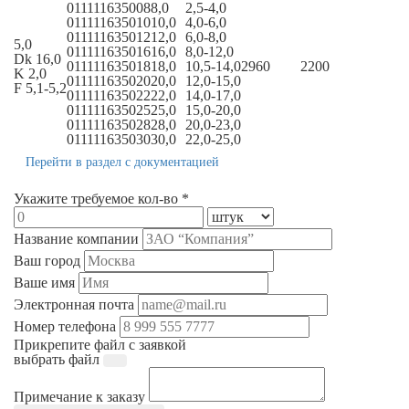
011111635008
8,0
2,5-4,0
011111635010
10,0
4,0-6,0
011111635012
12,0
6,0-8,0
5,0
011111635016
16,0
8,0-12,0
Dk 16,0
011111635018
18,0
10,5-14,0
2960
2200
K 2,0
011111635020
20,0
12,0-15,0
F 5,1-5,2
011111635022
22,0
14,0-17,0
011111635025
25,0
15,0-20,0
011111635028
28,0
20,0-23,0
011111635030
30,0
22,0-25,0
Перейти в раздел с документацией
Укажите требуемое кол-во *
Название компании
Ваш город
Ваше имя
Электронная почта
Номер телефона
Прикрепите файл с заявкой
выбрать файл
Примечание к заказу