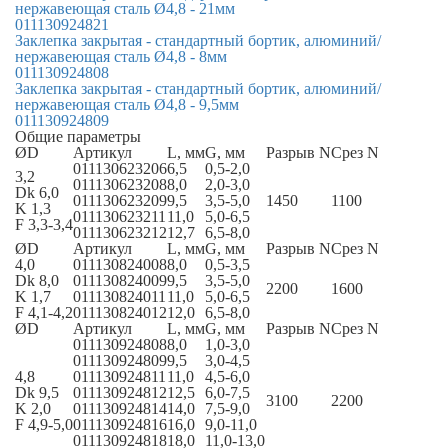
нержавеющая сталь Ø4,8 - 21мм
011130924821
Заклепка закрытая - стандартный бортик, алюминий/
нержавеющая сталь Ø4,8 - 8мм
011130924808
Заклепка закрытая - стандартный бортик, алюминий/
нержавеющая сталь Ø4,8 - 9,5мм
011130924809
Общие параметры
ØD
Артикул
L, мм
G, мм
Разрыв N
Срез N
011130623206
6,5
0,5-2,0
3,2
011130623208
8,0
2,0-3,0
Dk 6,0
011130623209
9,5
3,5-5,0
1450
1100
K 1,3
011130623211
11,0
5,0-6,5
F 3,3-3,4
011130623212
12,7
6,5-8,0
ØD
Артикул
L, мм
G, мм
Разрыв N
Срез N
4,0
011130824008
8,0
0,5-3,5
Dk 8,0
011130824009
9,5
3,5-5,0
2200
1600
K 1,7
011130824011
11,0
5,0-6,5
F 4,1-4,2
011130824012
12,0
6,5-8,0
ØD
Артикул
L, мм
G, мм
Разрыв N
Срез N
011130924808
8,0
1,0-3,0
011130924809
9,5
3,0-4,5
4,8
011130924811
11,0
4,5-6,0
Dk 9,5
011130924812
12,5
6,0-7,5
3100
2200
K 2,0
011130924814
14,0
7,5-9,0
F 4,9-5,0
011130924816
16,0
9,0-11,0
011130924818
18,0
11,0-13,0