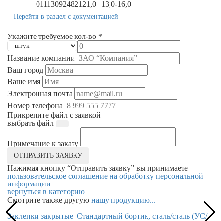
011130924821
21,0
13,0-16,0
Перейти в раздел с документацией
Укажите требуемое кол-во *
Название компании
Ваш город
Ваше имя
Электронная почта
Номер телефона
Прикрепите файл с заявкой
выбрать файл
Примечание к заказу
ОТПРАВИТЬ ЗАЯВКУ
Нажимая кнопку “Отправить заявку” вы принимаете
пользовательское соглашение на обработку персональной
информации
вернуться в категорию
Смотрите также другую
нашу продукцию...
Заклепки закрытые. Стандартный бортик, сталь/сталь (УС/
За