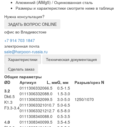
Алюминий (AlMg5) / Оцинкованная сталь
Размеры и характеристики смотрите ниже в таблице
Нужна консультация?
ЗАДАТЬ ВОПРОС ONLINE
офис во Владивостоке
+7 914 703 1847
электронная почта
sale@harpoon-russia.ru
Характеристики
Техническая документация
Сделать заказ
Общие параметры
ØD
Артикул
L, мм
G, мм
Разрыв/срез N
011130633206
6.5
0.5-1.5
3.2
011130633208
8.0
1.5-3.0
Dk6.5
011130633209
9.5
3.0-5.0
1250/1070
K1.3
011130633210
10.7
5.0-6.5
F3.3-3.4
011130633212
12.7
6.5-8.0
011130834008
8.0
0.5-3.5
4
.0
011130834009
9.5
3.5-4.5