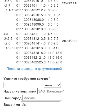
Dk8.0
011130834010
10
3.5-5.0
2240/1410
K1.7
011130834011
11.0
4.5-6.5
F4.1-4.2
011130834012
12.7
6.5-8.0
011130834015
15.0
8.0-10.5
011130934808
8.0
1.0-3.0
011130934809
9.5
3.0-4.5
011130934810
10.0
3.5-5.0
4.8
011130934811
11.0
4.5-6.0
Dk9.5
011130934812
12.5
6.0-7.5
3070/2230
K2.0
011130934814
14.0
7.5-9.0
F4.9-5.0
011130934816
16.0
9.0-11.0
011130934818
18.0
11.0-13.0
011130934821
21.0
13.0-16.0
011130934825
25.0
16.0-20.0
Перейти в раздел с документацией
Укажите требуемое кол-во *
Название компании
Ваш город
Ваше имя