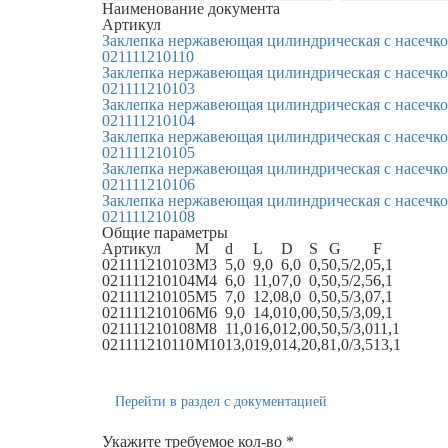
Наименование документа
Артикул
Заклепка нержавеющая цилиндрическая с насечк
021111210110
Заклепка нержавеющая цилиндрическая с насечк
021111210103
Заклепка нержавеющая цилиндрическая с насечк
021111210104
Заклепка нержавеющая цилиндрическая с насечк
021111210105
Заклепка нержавеющая цилиндрическая с насечк
021111210106
Заклепка нержавеющая цилиндрическая с насечк
021111210108
Общие параметры
Артикул
M
d
L
D
S
G
F
021111210103
M3
5,0
9,0
6,0
0,5
0,5/2,0
5,1
021111210104
M4
6,0
11,0
7,0
0,5
0,5/2,5
6,1
021111210105
M5
7,0
12,0
8,0
0,5
0,5/3,0
7,1
021111210106
M6
9,0
14,0
10,0
0,5
0,5/3,0
9,1
021111210108
M8
11,0
16,0
12,0
0,5
0,5/3,0
11,1
021111210110
M10
13,0
19,0
14,2
0,8
1,0/3,5
13,1
Перейти в раздел с документацией
Укажите требуемое кол-во *