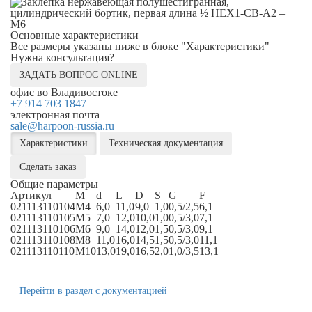
Основные характеристики
Все размеры указаны ниже в блоке "Характеристики"
Нужна консультация?
ЗАДАТЬ ВОПРОС ONLINE
офис во Владивостоке
+7 914 703 1847
электронная почта
sale@harpoon-russia.ru
Характеристики
Техническая документация
Сделать заказ
Общие параметры
Артикул
M
d
L
D
S
G
F
021113110104
M4
6,0
11,0
9,0
1,0
0,5/2,5
6,1
021113110105
M5
7,0
12,0
10,0
1,0
0,5/3,0
7,1
021113110106
M6
9,0
14,0
12,0
1,5
0,5/3,0
9,1
021113110108
M8
11,0
16,0
14,5
1,5
0,5/3,0
11,1
021113110110
M10
13,0
19,0
16,5
2,0
1,0/3,5
13,1
Перейти в раздел с документацией