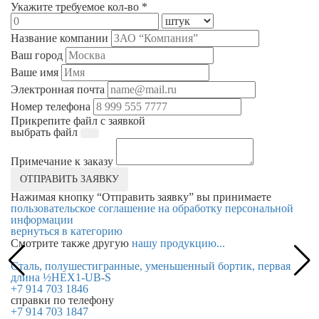
Укажите требуемое кол-во *
Название компании
Ваш город
Ваше имя
Электронная почта
Номер телефона
Прикрепите файл с заявкой
выбрать файл
Примечание к заказу
ОТПРАВИТЬ ЗАЯВКУ
Нажимая кнопку “Отправить заявку” вы принимаете
пользовательское соглашение на обработку персональной
информации
вернуться в категорию
Смотрите также другую
нашу продукцию...
Сталь, полушестигранные, уменьшенный бортик, первая
С
длина ½HEX1-UB-S
в
+7 914 703 1846
справки по телефону
+7 914 703 1847