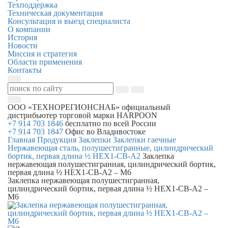
Техподдержка
Техническая документация
Консультация и выезд специалиста
О компании
История
Новости
Миссия и стратегия
Области применения
Контакты
ООО «ТЕХНОРЕГИОНСНАБ»
официальный
дистрибьютер торговой марки
HARPOON
+7 914 703 1846
бесплатно по всей России
+7 914 703 1847
Офис во Владивостоке
Главная
Продукция
Заклепки
Заклепки гаечные
Нержавеющая сталь, полушестигранные, цилиндрический
бортик, первая длина ½ HEX1-СB-A2
Заклепка
нержавеющая полушестигранная, цилиндрический бортик,
первая длина ½ HEX1-СB-A2 – M6
Заклепка нержавеющая полушестигранная,
цилиндрический бортик, первая длина ½ HEX1-СB-A2 –
M6