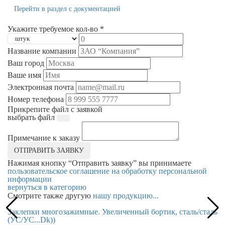
Перейти в раздел с документацией
Укажите требуемое кол-во *
Название компании
Ваш город
Ваше имя
Электронная почта
Номер телефона
Прикрепите файл с заявкой
выбрать файл
Примечание к заказу
ОТПРАВИТЬ ЗАЯВКУ
Нажимая кнопку “Отправить заявку” вы принимаете
пользовательское соглашение на обработку персональной
информации
вернуться в категорию
Смотрите также другую
нашу продукцию...
Заклепки многозажимные. Увеличенный бортик, сталь/сталь
З
(УС/УС...Dk))
ст