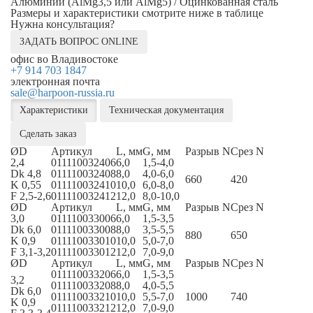
Алюминий (AlMg3,5 или AlMg5) / Оцинкованная сталь
Размеры и характеристики смотрите ниже в таблице
Нужна консультация?
ЗАДАТЬ ВОПРОС ONLINE
офис во Владивостоке
+7 914 703 1847
электронная почта
sale@harpoon-russia.ru
Характеристики
Техническая документация
Сделать заказ
ØD
Артикул
L, мм
G, мм
Разрыв N
Срез N
2,4
011110032406
6,0
1,5-4,0
Dk 4,8
011110032408
8,0
4,0-6,0
660
420
K 0,55
011110032410
10,0
6,0-8,0
F 2,5-2,6
011110032412
12,0
8,0-10,0
ØD
Артикул
L, мм
G, мм
Разрыв N
Срез N
3,0
011110033006
6,0
1,5-3,5
Dk 6,0
011110033008
8,0
3,5-5,5
880
650
K 0,9
011110033010
10,0
5,0-7,0
F 3,1-3,2
011110033012
12,0
7,0-9,0
ØD
Артикул
L, мм
G, мм
Разрыв N
Срез N
011110033206
6,0
1,5-3,5
3,2
011110033208
8,0
4,0-5,5
Dk 6,0
011110033210
10,0
5,5-7,0
1000
740
K 0,9
011110033212
12,0
7,0-9,0