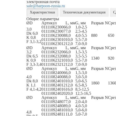
электронная почта
sale@harpoon-russia.ru
Характеристики
Техническая документация
С
Общие параметры
ØD
Артикул
L, мм
G, мм
Разрыв N
Сре
011110623006
6,0
1,0-2,5
3,0
011110623007
7,0
2,5-4,5
Dk 6,0
011110623008
8,0
4,0-5,5
880
650
K 0,8
011110623010
10,0
5,5-7,0
F 3,1-3,2
011110623012
12,0
7,0-9,0
ØD
Артикул
L, мм
G, мм
Разрыв N
Сре
3,2
011110623206
6,0
1,5-3,5
Dk 6,5
011110623208
8,0
3,5-5,5
1340
920
K 0,9
011110623210
10,0
5,5-7,0
F 3,3-3,4
011110623212
12,0
7,0-9,0
ØD
Артикул
L, мм
G, мм
Разрыв N
Сре
011110824006
6,0
1,5-3,0
4,0
011110824008
8,0
3,0-5,0
Dk 8,0
011110824010
10,0
5,0-6,5
1860
136
K 1,1
011110824012
12,0
6,5-8,5
F 4,1-4,2
011110824016
16,0
8,5-12,5
011110824020
20,0
12,5-16,5
ØD
Артикул
L, мм
G, мм
Разрыв N
Сре
011110924807
7,0
2,0-4,0
011110924808
9,0
4,0-5,0
011110924810
10,0
5,0-6,0
4,8
011110924811
11,0
5,0-7,0