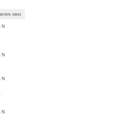
делать заказ
з N
з N
з N
0
з N