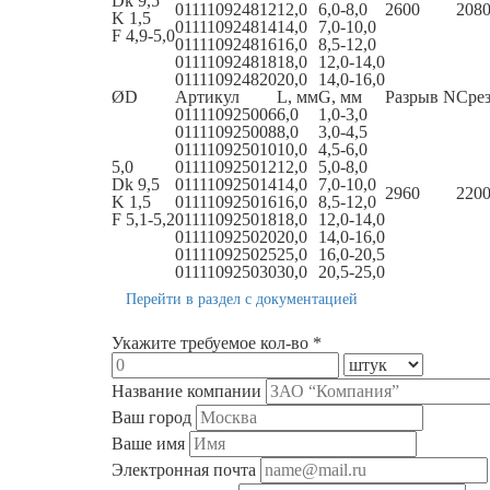
Dk 9,5
011110924812
12,0
6,0-8,0
2600
208
K 1,5
011110924814
14,0
7,0-10,0
F 4,9-5,0
011110924816
16,0
8,5-12,0
011110924818
18,0
12,0-14,0
011110924820
20,0
14,0-16,0
ØD
Артикул
L, мм
G, мм
Разрыв N
Сре
011110925006
6,0
1,0-3,0
011110925008
8,0
3,0-4,5
011110925010
10,0
4,5-6,0
5,0
011110925012
12,0
5,0-8,0
Dk 9,5
011110925014
14,0
7,0-10,0
2960
220
K 1,5
011110925016
16,0
8,5-12,0
F 5,1-5,2
011110925018
18,0
12,0-14,0
011110925020
20,0
14,0-16,0
011110925025
25,0
16,0-20,5
011110925030
30,0
20,5-25,0
Перейти в раздел с документацией
Укажите требуемое кол-во *
Название компании
Ваш город
Ваше имя
Электронная почта