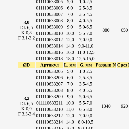
011110633005
5,0
1,0-2,5
011110633006
6,0
2,5-3,5
011110633007
7,0
3,5-4,5
011110633008
8,0
4,0-5,5
3,0
011110633009
9,0
5,0-6,5
Dk 6,5
880
650
K 0,8
011110633010
10,0
5,5-7,0
F 3,1-3,2
011110633012
12,0
7,0-9,0
011110633014
14,0
9,0-11,0
011110633016
16,0
11,0-12,5
011110633018
18,0
12,5-15,0
ØD
Артикул
L, мм
G, мм
Разрыв N
Срез
011110633205
5,0
1,0-2,5
011110633206
6,0
2,5-3,5
011110633207
7,0
3,5-4,5
011110633208
8,0
4,0-5,5
011110633209
9,0
5,0-6,5
3,2
011110633211
10,0
5,5-7,0
Dk 6,5
1340
920
K 0,9
011110633210
11,0
6,5-8,0
F 3,3-3,4
011110633212
12,0
7,0-9,0
011110633214
14,0
8,0-10,5
011110633216
16,0
9,0-13,0