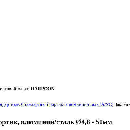
орговой марки
HARPOON
андартные. Стандартный бортик, алюминий/сталь (А/УС)
Заклепк
ортик, алюминий/сталь Ø4,8 - 50мм