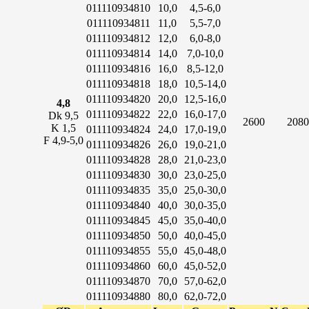
011110934810
10,0
4,5-6,0
011110934811
11,0
5,5-7,0
011110934812
12,0
6,0-8,0
011110934814
14,0
7,0-10,0
011110934816
16,0
8,5-12,0
011110934818
18,0
10,5-14,0
011110934820
20,0
12,5-16,0
4,8
011110934822
22,0
16,0-17,0
Dk 9,5
2600
2080
K 1,5
011110934824
24,0
17,0-19,0
F 4,9-5,0
011110934826
26,0
19,0-21,0
011110934828
28,0
21,0-23,0
011110934830
30,0
23,0-25,0
011110934835
35,0
25,0-30,0
011110934840
40,0
30,0-35,0
011110934845
45,0
35,0-40,0
011110934850
50,0
40,0-45,0
011110934855
55,0
45,0-48,0
011110934860
60,0
45,0-52,0
011110934870
70,0
57,0-62,0
011110934880
80,0
62,0-72,0