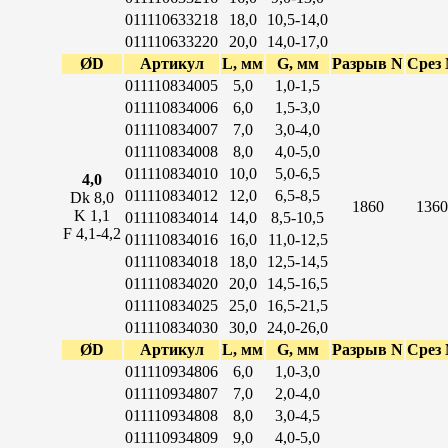
011110633218
18,0
10,5-14,0
011110633220
20,0
14,0-17,0
ØD
Артикул
L, мм
G, мм
Разрыв N
Срез
011110834005
5,0
1,0-1,5
011110834006
6,0
1,5-3,0
011110834007
7,0
3,0-4,0
011110834008
8,0
4,0-5,0
011110834010
10,0
5,0-6,5
4,0
011110834012
12,0
6,5-8,5
Dk 8,0
1860
1360
K 1,1
011110834014
14,0
8,5-10,5
F 4,1-4,2
011110834016
16,0
11,0-12,5
011110834018
18,0
12,5-14,5
011110834020
20,0
14,5-16,5
011110834025
25,0
16,5-21,5
011110834030
30,0
24,0-26,0
ØD
Артикул
L, мм
G, мм
Разрыв N
Срез
011110934806
6,0
1,0-3,0
011110934807
7,0
2,0-4,0
011110934808
8,0
3,0-4,5
011110934809
9,0
4,0-5,0