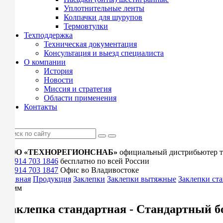
Уплотнительные ленты
Колпачки для шурупов
Термовтулки
Техподдержка
Техническая документация
Консультация и выезд специалиста
О компании
История
Новости
Миссия и стратегия
Области применения
Контакты
ООО «ТЕХНОРЕГИОНСНАБ»
официальный дистрибьютер т
+7 914 703 1846
бесплатно по всей России
+7 914 703 1847
Офис во Владивостоке
Главная
Продукция
Заклепки
Заклепки вытяжные
Заклепки ст
50мм
Заклепка стандартная - Стандартный б