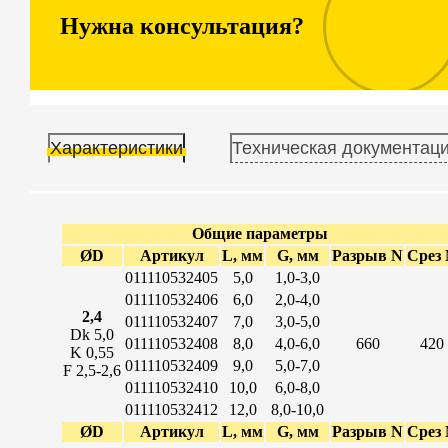
Нужна консультация?
Характеристики
Техническая документац
Общие параметры
ØD
Артикул
L, мм
G, мм
Разрыв N
Срез
011110532405
5,0
1,0-3,0
011110532406
6,0
2,0-4,0
2,4
011110532407
7,0
3,0-5,0
Dk 5,0
011110532408
8,0
4,0-6,0
660
420
K 0,55
011110532409
9,0
5,0-7,0
F 2,5-2,6
011110532410
10,0
6,0-8,0
011110532412
12,0
8,0-10,0
ØD
Артикул
L, мм
G, мм
Разрыв N
Срез